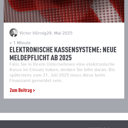
Victor Hörnig
28. Mai 2025
< 1
Minute
ELEKTRONISCHE KASSENSYSTEME: NEUE
MELDEPFLICHT AB 2025
Falls Sie in Ihrem Unternehmen eine elektronische
Kasse im Einsatz haben, denken Sie bitte daran: Bis
spätestens zum 31. Juli 2025 muss diese beim
Finanzamt gemeldet sein.
Zum Beitrag >