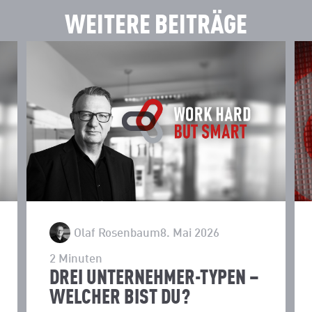
WEITERE BEITRÄGE
Olaf Rosenbaum
8. Mai 2026
2
Minuten
DREI UNTERNEHMER-TYPEN –
WELCHER BIST DU?