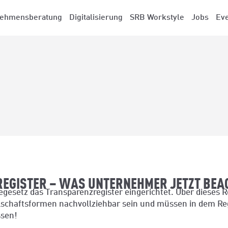
nehmensberatung
Digitalisierung
SRB Workstyle
Jobs
Ev
EGISTER – WAS UNTERNEHMER JETZT BEA
setz das Transparenzregister eingerichtet. Über dieses Reg
schaftsformen nachvollziehbar sein und müssen in dem Regi
ssen!