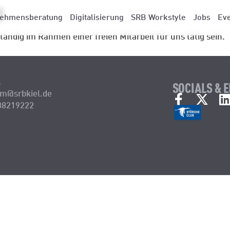
!
nehmensberatung
Digitalisierung
SRB Workstyle
Jobs
Ev
ändig im Rahmen einer freien Mitarbeit für uns tätig sein.
T
SOCIALS & 
m@srbkiel.de
38219222