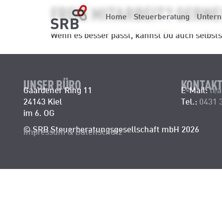
FREIE MITARBEIT? GERNE
Home
Steuerberatung
Unter
Wenn es besser passt, kannst Du auch selbstst
UNSER BÜRO
KONTAK
Gaardener Ring 11
E-Mail:
tea
24143 Kiel
Tel.:
0431 
im 6. OG
© SRB Steuerberatungsgesellschaft mbH 2026
Impressum
&
Datenschutz